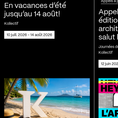
Appels à 
En vacances d’été
Appel
jusqu’au 14 août!
éditio
Kollectif
archi
10 juill. 2026 - 14 août 2026
salut 
Journées de
Kollectif
12 juin 2