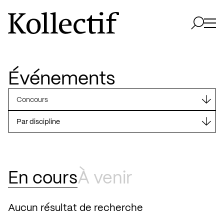
Aller à la page d'accueil
Logo Kollectif
Ouvri
Ouvrir 
Événements
Concours
En cours
À venir
Aucun résultat de recherche