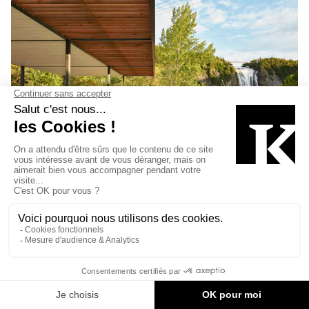
Daoust Lestage Lizotte Stecker
Benech