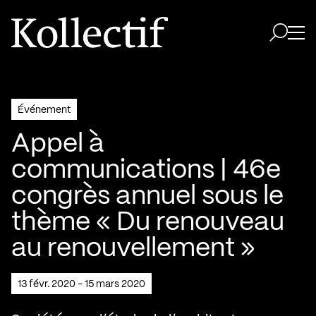
Aller à la page d'accueil
Logo Kollectif
Ouvri
Ouvrir 
Événement
Appel à
communications | 46e
congrès annuel sous le
thème « Du renouveau
au renouvellement »
13 févr. 2020 - 15 mars 2020