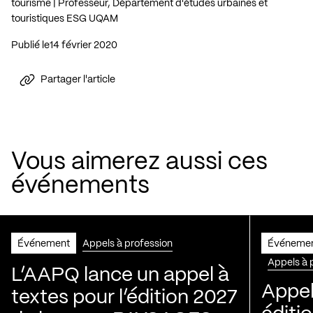
tourisme | Professeur, Département d'études urbaines et
touristiques ESG UQAM
Publié le
14 février 2020
Partager l'article
Vous aimerez aussi ces
événements
Événement
Appels à profession
Événeme
Appels à 
L’AAPQ lance un appel à
Appel
textes pour l’édition 2027