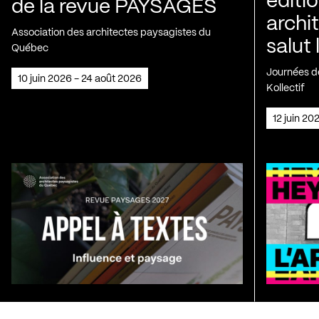
éditio
de la revue PAYSAGES
archi
Association des architectes paysagistes du
salut 
Québec
Journées de
10 juin 2026 - 24 août 2026
Kollectif
12 juin 2