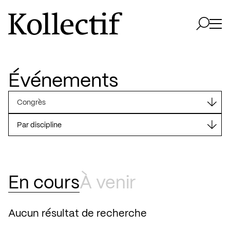
Aller à la page d'accueil
Logo Kollectif
Ouvri
Ouvrir 
Événements
Congrès
En cours
À venir
Aucun résultat de recherche