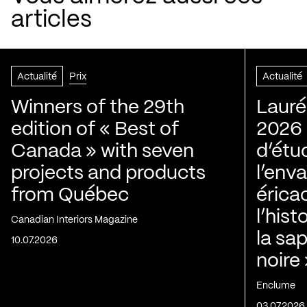
articles
Actualité
Prix
Actualité
Winners of the 29th
Lauré
edition of « Best of
2026 |
Canada » with seven
d’étu
projects and products
l’env
from Québec
érica
l’his
Canadian Interiors Magazine
la sap
10.07.2026
noire
Enclume
03.07.2026