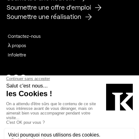
Soumettre une offre d'emploi
Soumettre une réalisation
Contactez-nous
À propos
Infolettre
Page Facebook de Kollectif
Page Instagram de Kollectif
Page Linkedin de Kollectif
Partenaires
Commanditaires
Fabelta_syst_BLAN
Bâtiment-Durable-Québec-1
Esquisses-1
IRAC-1
Contech-2
OC-2
MP-1
v2com-1