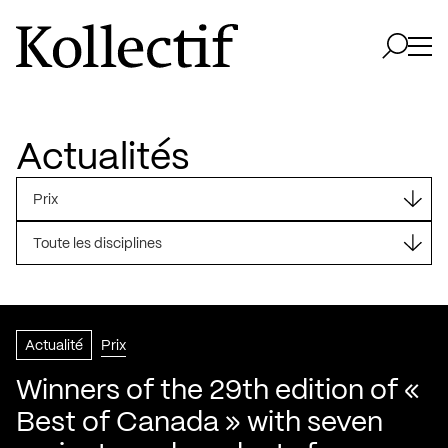
Aller à la page d'accueil
Logo Kollectif
Ouvri
Ouvrir 
Actualités
Prix
Toute les disciplines
Actualité
Prix
Winners of the 29th edition of «
Best of Canada » with seven