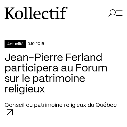
Aller à la page d'accueil
Logo Kollectif
Ouvri
Ouvrir 
10.10.2015
Actualité
Jean-Pierre Ferland
participera au Forum
sur le patrimoine
religieux
Conseil du patrimoine religieux du Québec