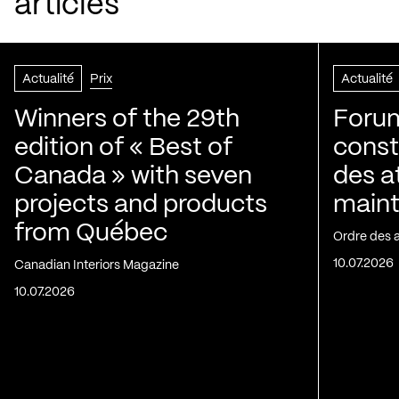
articles
Actualité
Prix
Actualité
Winners of the 29th
Forum
edition of « Best of
constr
Canada » with seven
des at
projects and products
maint
from Québec
Ordre des 
10.07.2026
Canadian Interiors Magazine
10.07.2026