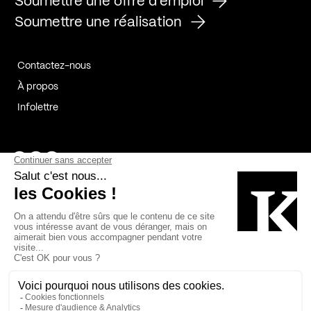
Soumettre une offre d'emploi
Soumettre une réalisation
Contactez-nous
À propos
Infolettre
Page Facebook de Kollectif
Page Instagram de Kollectif
Page Linkedin de Kollectif
Partenaires
Commanditaires
Fabelta_syst_BLAN
Bâtiment-Durable-Québec-1
Esquisses-1
IRAC-1
Contech-2
OC-2
MP-1
v2com-1