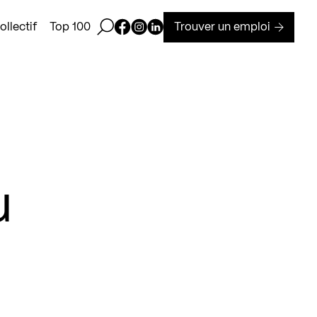
Ouvrir la barre de recherche
Page Facebook de Kollectif
Page Instagram de Kollectif
Page Linkedin de Kollectif
Trouver un emploi
llectif
Top 100
u