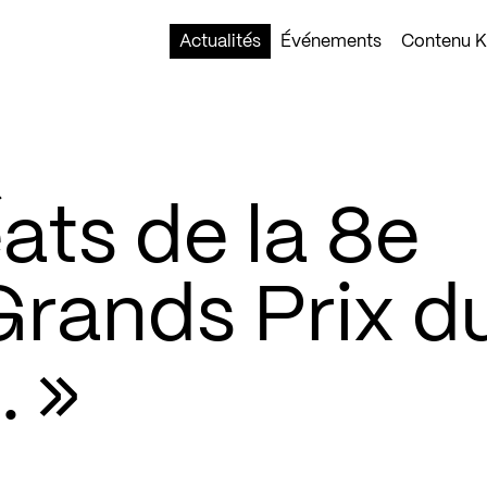
Actualités
Événements
Contenu Ko
éats de la 8e
Grands Prix d
… »