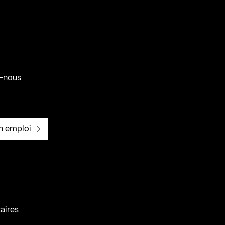
-nous
n emploi
aires