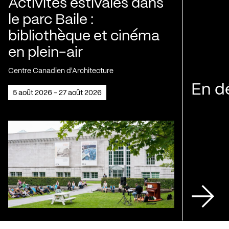
Activités estivales dans
le parc Baile :
bibliothèque et cinéma
en plein-air
Centre Canadien d'Architecture
En d
5 août 2026 - 27 août 2026