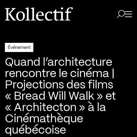
Aller à la page d'accueil
Logo Kollectif
Ouvri
Ouvrir 
Événement
Quand l’architecture
rencontre le cinéma |
Projections des films
« Bread Will Walk » et
« Architecton » à la
Cinémathèque
québécoise