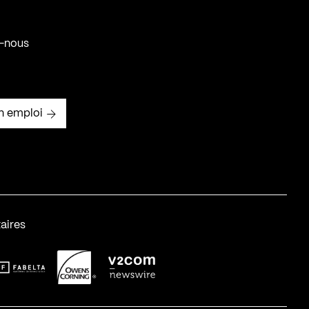
-nous
n emploi
aires
abelta_syst_BLANC
OC-2
v2com-1