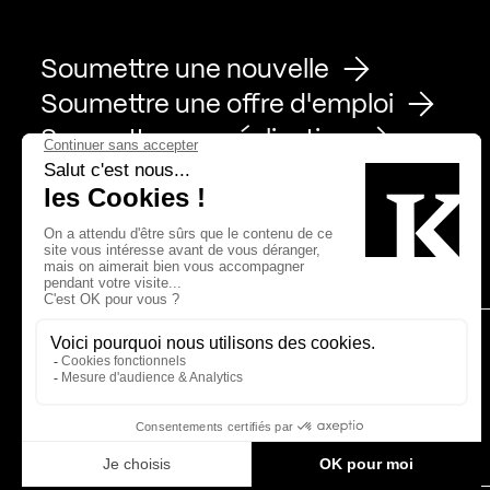
Soumettre une nouvelle
Soumettre une offre d'emploi
Soumettre une réalisation
Page Facebook de Kollectif
Page Instagram de Kollectif
Page Linkedin de Kollectif
Partenaires
Bâtiment-Durable-Québec-1
Esquisses-1
IRAC-1
MP-1