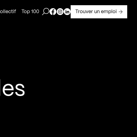
Ouvrir la barre de recherche
Page Facebook de Kollectif
Page Instagram de Kollectif
Page Linkedin de Kollectif
Trouver un emploi
llectif
Top 100
des