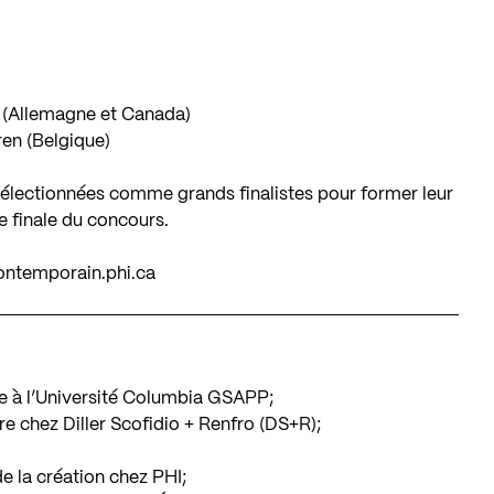
(Allemagne et Canada)
ren
(Belgique)
t sélectionnées comme grands finalistes pour former leur
pe finale du concours.
ontemporain.phi.ca
e à l’Université Columbia GSAPP;
re chez Diller Scofidio + Renfro (DS+R);
de la création chez PHI;