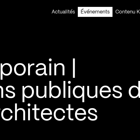
Actualités
Événements
Contenu Ko
orain |
ns publiques 
rchitectes