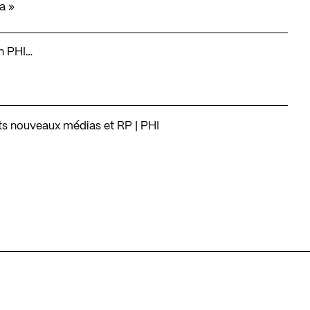
ca
»
on PHI…
ts nouveaux médias et RP | PHI