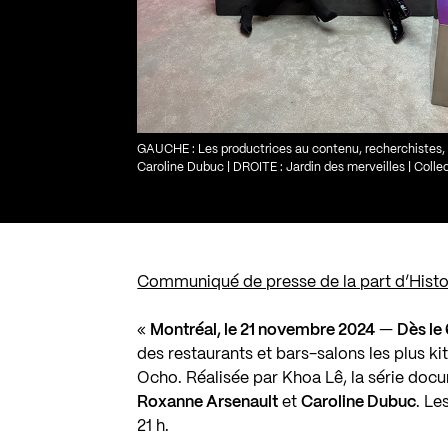
GAUCHE : Les productrices au contenu, recherchistes, 
Caroline Dubuc | DROITE : Jardin des merveilles | Coll
Communiqué de presse de la part d’Histor
«
Montréal, le 21 novembre 2024
—
Dès le
des restaurants et bars-salons les plus k
Ocho. Réalisée par Khoa Lê, la série do
Roxanne Arsenault
et
Caroline Dubuc
. Le
21 h.