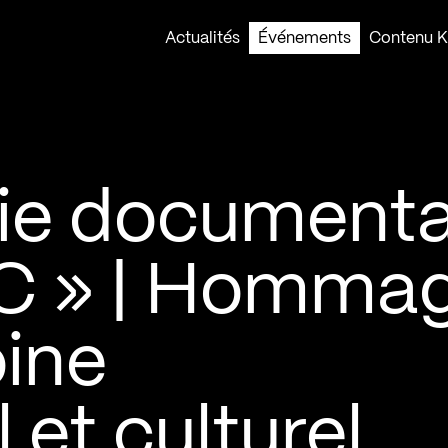
Actualités
Événements
Contenu Ko
rie documenta
C » | Homma
oine
 et culturel