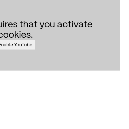
uires that you activate
cookies.
Enable YouTube