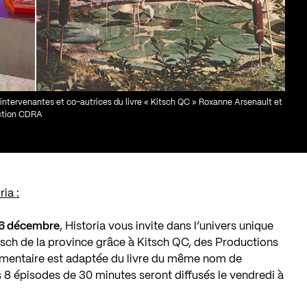
intervenantes et co-autrices du livre « Kitsch QC » Roxanne Arsenault et
ection CDRA
ia :
 6 décembre
, Historia vous invite dans l’univers unique
itsch de la province grâce à Kitsch QC, des Productions
cumentaire est adaptée du livre du même nom de
s 8 épisodes de 30 minutes seront diffusés le vendredi à