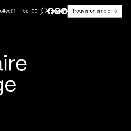
Ouvrir la barre de recherche
Page Facebook de Kollectif
Page Instagram de Kollectif
Page Linkedin de Kollectif
Trouver un emploi
llectif
Top 100
ire
ge