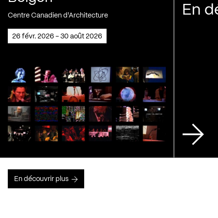
En d
Centre Canadien d'Architecture
26 févr. 2026 - 30 août 2026
En découvrir plus