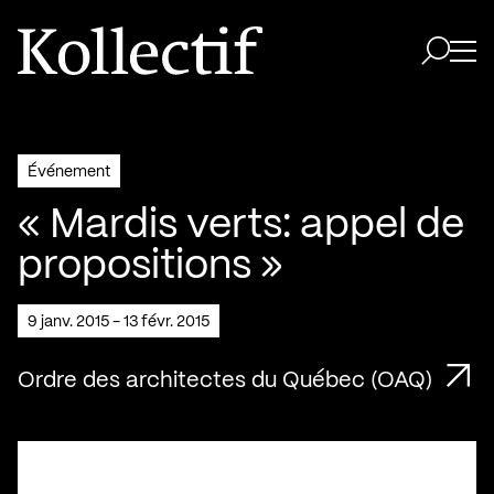
Aller à la page d'accueil
Logo Kollectif
Ouvri
Ouvrir 
Événement
« Mardis verts: appel de
propositions »
9 janv. 2015 - 13 févr. 2015
Ordre des architectes du Québec (OAQ)