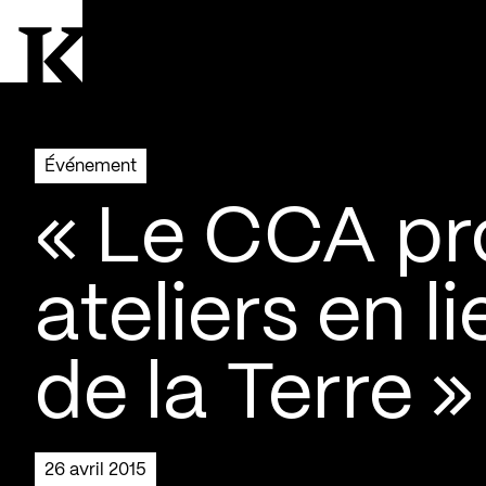
Aller à la page d'accueil
Logo Kollectif
Événement
« Le CCA pr
ateliers en l
de la Terre »
26 avril 2015