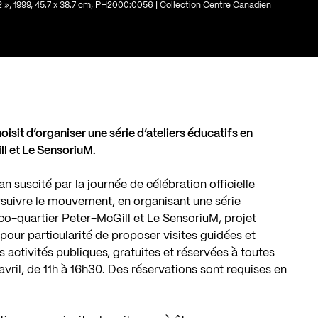
 », 1999, 45.7 x 38.7 cm, PH2000:0056 | Collection Centre Canadien
isit d’organiser une série d’ateliers éducatifs en
l et Le SensoriuM.
lan suscité par la journée de célébration officielle
ursuivre le mouvement, en organisant une série
Éco-quartier Peter-McGill et Le SensoriuM, projet
 pour particularité de proposer visites guidées et
 activités publiques, gratuites et réservées à toutes
avril, de 11h à 16h30. Des réservations sont requises en