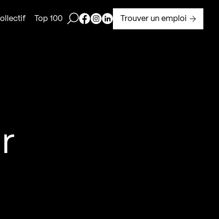
Ouvrir la barre de recherche
Page Facebook de Kollectif
Page Instagram de Kollectif
Page Linkedin de Kollectif
Trouver un emploi
llectif
Top 100
ur