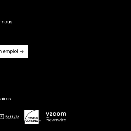
-nous
n emploi
aires
abelta_syst_BLANC
OC-2
v2com-1