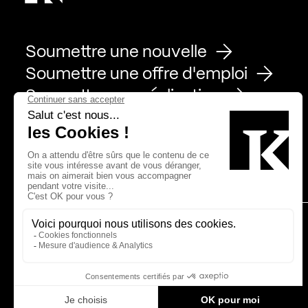
Soumettre une nouvelle
Soumettre une offre d'emploi
Soumettre une réalisation
Page Facebook de Kollectif
Page Instagram de Kollectif
Page Linkedin de Kollectif
Partenaires
Bâtiment-Durable-Québec-1
Esquisses-1
IRAC-1
MP-1