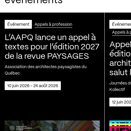
événements
Événement
Appels à profession
Événeme
Appels à 
L’AAPQ lance un appel à
Appel
textes pour l’édition 2027
éditio
de la revue PAYSAGES
archi
Association des architectes paysagistes du
salut 
Québec
Journées de
10 juin 2026 - 24 août 2026
Kollectif
12 juin 2