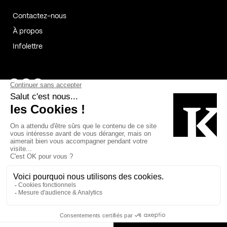
Contactez-nous
À propos
Infolettre
Page Facebook de Kollectif
Page Instagram de Kollectif
Page Linkedin de Kollectif
Partenaires
Commanditaires
Fabelta_syst_BLAN
Bâtiment-Durable-Québec-1
Esquisses-1
IRAC-1
Contech-2
OC-2
MP-1
v2com-1
©2026 Kollectif. Tous droits réservés.
Crédits
Légal
Cookies