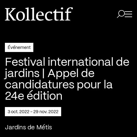
Aller à la page d'accueil
Logo Kollectif
Ouvri
Ouvrir 
Événement
Festival international de
jardins | Appel de
candidatures pour la
24e édition
3 oct. 2022 - 29 nov. 2022
Jardins de Métis