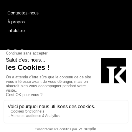
Contactez-nous
À propos
Infolettre
Page Facebook de Kollectif
Page Instagram de Kollectif
Page Linkedin de Kollectif
Partenaires
Commanditaires
Fabelta_syst_BLAN
Bâtiment-Durable-Québec-1
Esquisses-1
IRAC-1
Contech-2
OC-2
MP-1
v2com-1
©2026 Kollectif. Tous droits réservés.