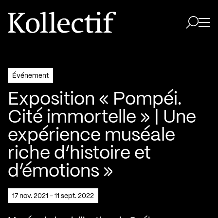
Aller à la page d'accueil
Logo Kollectif
Ouvri
Ouvrir 
Événement
Exposition « Pompéi.
Cité immortelle » | Une
expérience muséale
riche d’histoire et
d’émotions »
17 nov. 2021 - 11 sept. 2022