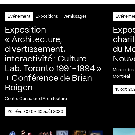
Événement
Expositions
Vernissages
Événeme
Exposition
Expos
« Architecture,
chari
divertissement,
du Mo
interactivité : Culture
Nouve
Lab, Toronto 1991-1994 »
Musée des H
+ Conférence de Brian
Montréal
Boigon
15 oct. 2
Centre Canadien d'Architecture
26 févr. 2026 - 30 août 2026