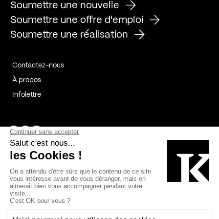
Soumettre une nouvelle
Soumettre une offre d'emploi
Soumettre une réalisation
Contactez-nous
À propos
Infolettre
Page Facebook de Kollectif
Page Instagram de Kollectif
Page Linkedin de Kollectif
Partenaires
Commanditaires
Fabelta_syst_BLAN
Bâtiment-Durable-Québec-1
Esquisses-1
IRAC-1
Contech-2
OC-2