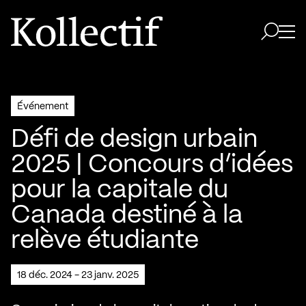
Aller à la page d'accueil
Logo Kollectif
Ouvri
Ouvrir 
Événement
Défi de design urbain
2025 | Concours d’idées
pour la capitale du
Canada destiné à la
relève étudiante
18 déc. 2024 - 23 janv. 2025