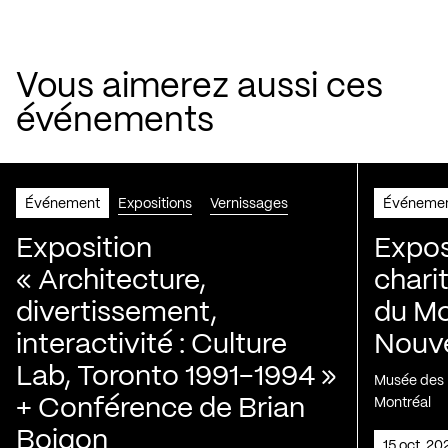
Vous aimerez aussi ces
événements
Événement
Expositions
Vernissages
Événeme
Exposition
Expos
« Architecture,
chari
divertissement,
du Mo
interactivité : Culture
Nouve
Lab, Toronto 1991-1994 »
Musée des H
+ Conférence de Brian
Montréal
Boigon
15 oct. 2