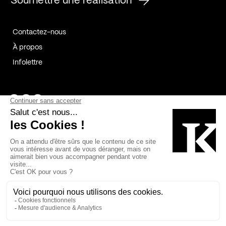
Soumettre une réalisation
Contactez-nous
À propos
Infolettre
Page Facebook de Kollectif
Page Instagram de Kollectif
Page Linkedin de Kollectif
Partenaires
Commanditaires
Fabelta_syst_BLAN
Bâtiment-Durable-Québec-1
Esquisses-1
IRAC-1
Contech-2
OC-2
MP-1
v2com-1
©2026 Kollectif. Tous droits réservés.