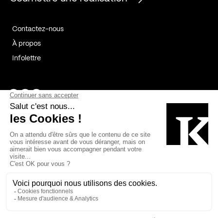
Contactez-nous
À propos
Infolettre
Page Facebook de Kollectif
Page Instagram de Kollectif
Page Linkedin de Kollectif
Partenaires
Commanditaires
Fabelta_syst_BLAN
Bâtiment-Durable-Québec-1
Esquisses-1
IRAC-1
Contech-2
OC-2
MP-1
v2com-1
©2026 Kollectif. Tous droits réservés.