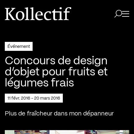
Aller à la page d'accueil
Logo Kollectif
Ouvri
Ouvrir 
Événement
Concours de design
d’objet pour fruits et
légumes frais
11 févr. 2016 - 20 mars 2016
Plus de fraîcheur dans mon dépanneur