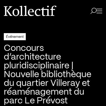
Aller à la page d'accueil
Logo Kollectif
Ouvri
Ouvrir 
Événement
Concours
d’architecture
pluridisciplinaire |
Nouvelle bibliothèque
du quartier Villeray et
réaménagement du
parc Le Prévost