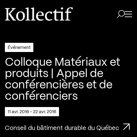
Aller à la page d'accueil
Logo Kollectif
Ouvri
Ouvrir 
Événement
Colloque Matériaux et
produits | Appel de
conférencières et de
conférenciers
11 avr. 2016 - 22 avr. 2016
Conseil du bâtiment durable du Québec