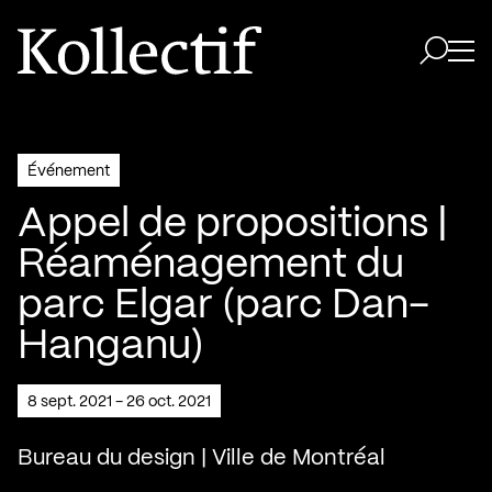
Aller à la page d'accueil
Logo Kollectif
Ouvri
Ouvrir 
Événement
Appel de propositions |
Réaménagement du
parc Elgar (parc Dan-
Hanganu)
8 sept. 2021 - 26 oct. 2021
Bureau du design | Ville de Montréal