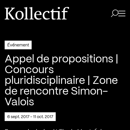
Aller à la page d'accueil
Logo Kollectif
Ouvri
Ouvrir 
Événement
Appel de propositions |
Concours
pluridisciplinaire | Zone
de rencontre Simon-
Valois
6 sept. 2017 - 11 oct. 2017