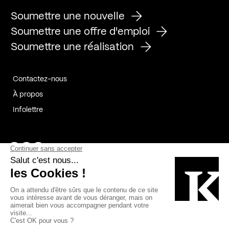
Soumettre une nouvelle
Soumettre une offre d'emploi
Soumettre une réalisation
Contactez-nous
À propos
Infolettre
Page Facebook de Kollectif
Page Instagram de Kollectif
Page Linkedin de Kollectif
Partenaires
Commanditaires
Fabelta_syst_BLAN
Bâtiment-Durable-Québec-1
Esquisses-1
IRAC-1
Contech-2
OC-2