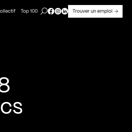
Ouvrir la barre de recherche
Page Facebook de Kollectif
Page Instagram de Kollectif
Page Linkedin de Kollectif
Trouver un emploi
llectif
Top 100
18
ics