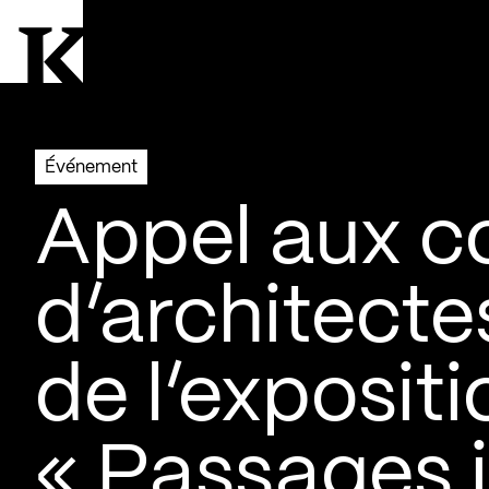
Aller à la page d'accueil
Logo Kollectif
Événement
Appel aux co
d’architecte
de l’expositi
« Passages i