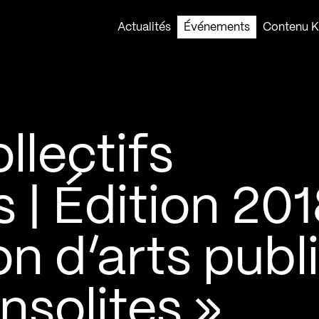
Actualités
Événements
Contenu Ko
llectifs
s | Édition 20
on d’arts publ
nsolites »