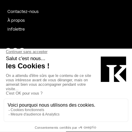
Contactez-nous
À propos
Infolettre
Page Facebook de Kollectif
Page Instagram de Kollectif
Page Linkedin de Kollectif
Partenaires
Commanditaires
Fabelta_syst_BLAN
Bâtiment-Durable-Québec-1
Esquisses-1
IRAC-1
Contech-2
OC-2
MP-1
v2com-1
©2026 Kollectif. Tous droits réservés.