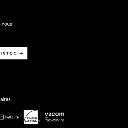
-nous
n emploi
aires
abelta_syst_BLANC
OC-2
v2com-1