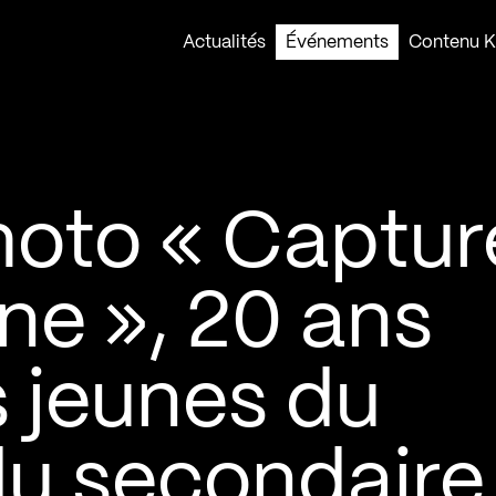
Actualités
Événements
Contenu Ko
oto « Captur
ne », 20 ans
s jeunes du
du secondaire 