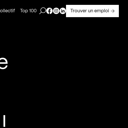
Ouvrir la barre de recherche
Page Facebook de Kollectif
Page Instagram de Kollectif
Page Linkedin de Kollectif
Trouver un emploi
llectif
Top 100
e
!