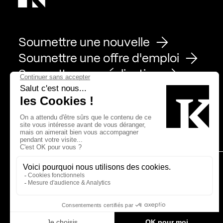
Soumettre une nouvelle
Soumettre une offre d'emploi
Soumettre une réalisation
Page Facebook de Kollectif
Page Instagram de Kollectif
Page Linkedin de Kollectif
Partenaires
Bâtiment-Durable-Québec-1
Esquisses-1
IRAC-1
MP-1