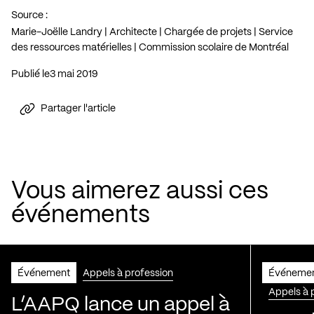
Source :
Marie-Joëlle Landry | Architecte | Chargée de projets | Service
des ressources matérielles | Commission scolaire de Montréal
Publié le
3 mai 2019
Partager l'article
Vous aimerez aussi ces
événements
Événement
Appels à profession
Événeme
Appels à 
L’AAPQ lance un appel à