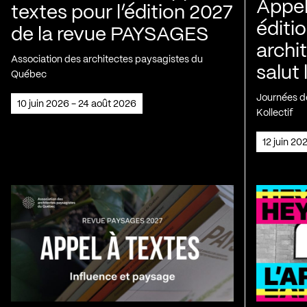
Appel
textes pour l’édition 2027
éditio
de la revue PAYSAGES
archi
Association des architectes paysagistes du
salut 
Québec
Journées de
10 juin 2026 - 24 août 2026
Kollectif
12 juin 2