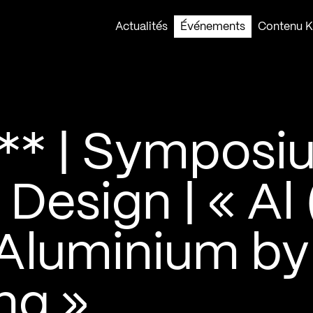
Actualités
Événements
Contenu Ko
* | Symposi
Design | « Al 
n Aluminium by
ng »