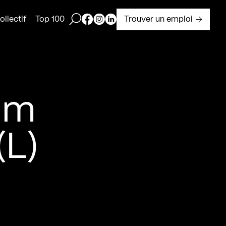
Ouvrir la barre de recherche
Page Facebook de Kollectif
Page Instagram de Kollectif
Page Linkedin de Kollectif
Trouver un emploi
llectif
Top 100
um
(L)