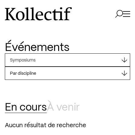
Aller à la page d'accueil
Logo Kollectif
Ouvri
Ouvrir 
Événements
Symposiums
En cours
À venir
Aucun résultat de recherche