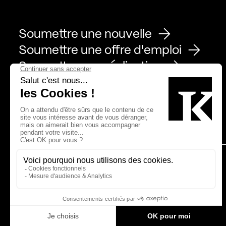
Soumettre une nouvelle
Soumettre une offre d'emploi
Soumettre une réalisation
Page Facebook de Kollectif
Page Instagram de Kollectif
Page Linkedin de Kollectif
Partenaires
Bâtiment-Durable-Québec-1
Esquisses-1
IRAC-1
MP-1