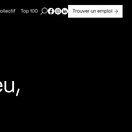
Ouvrir la barre de recherche
Page Facebook de Kollectif
Page Instagram de Kollectif
Page Linkedin de Kollectif
Trouver un emploi
llectif
Top 100
eu,