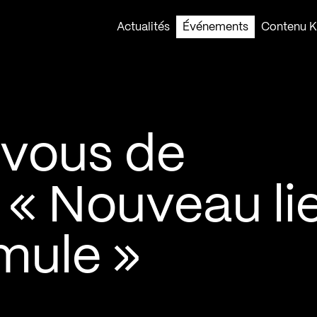
Actualités
Événements
Contenu Ko
vous de
| « Nouveau li
mule »