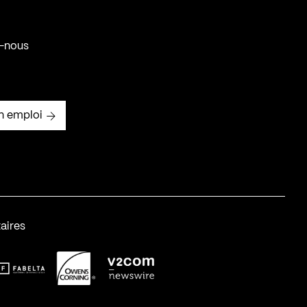
-nous
n emploi
aires
abelta_syst_BLANC
OC-2
v2com-1