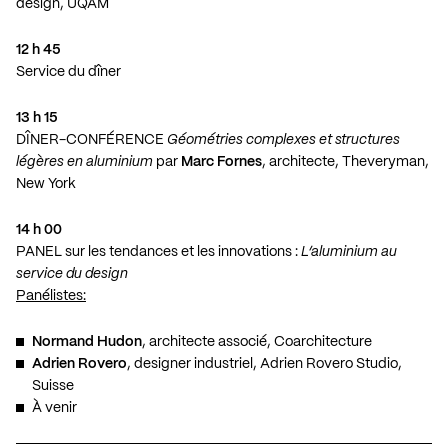
design, UQÀM
12 h 45
Service du dîner
13 h 15
DÎNER-CONFÉRENCE
Géométries complexes et structures
légères en aluminium
par
Marc Fornes
, architecte, Theveryman,
New York
14 h 00
PANEL sur les tendances et les innovations :
L’aluminium au
service du design
Panélistes:
Normand Hudon
, architecte associé, Coarchitecture
Adrien Rovero
, designer industriel, Adrien Rovero Studio,
Suisse
À venir