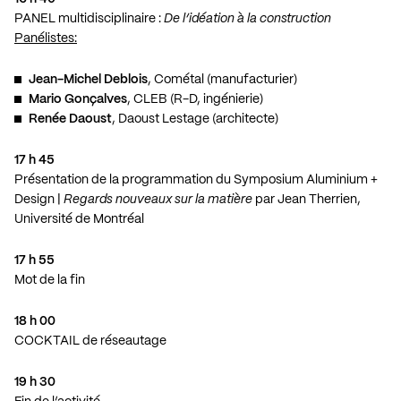
PANEL multidisciplinaire :
De l’idéation à la construction
Panélistes:
Jean-Michel Deblois
, Cométal (manufacturier)
Mario Gonçalves
, CLEB (R-D, ingénierie)
Renée Daoust
, Daoust Lestage (architecte)
17 h 45
Présentation de la programmation du Symposium Aluminium +
Design |
Regards nouveaux sur la matière
par Jean Therrien,
Université de Montréal
17 h 55
Mot de la fin
18 h 00
COCKTAIL de réseautage
19 h 30