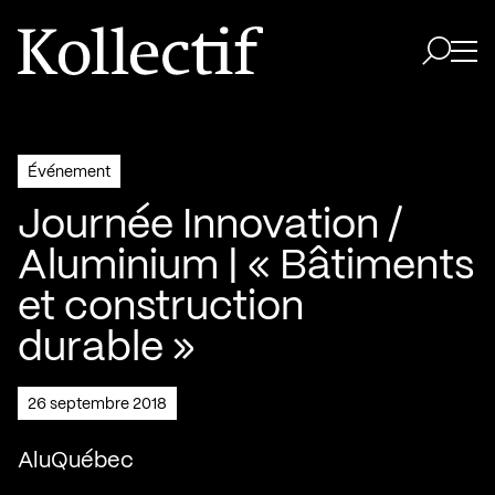
Aller à la page d'accueil
Logo Kollectif
Ouvri
Ouvrir 
Événement
Journée Innovation /
Aluminium | « Bâtiments
et construction
durable »
26 septembre 2018
AluQuébec