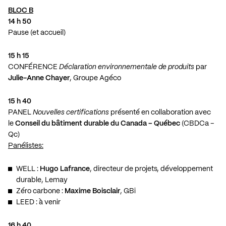
BLOC B
14 h 50
Pause (et accueil)
15 h 15
CONFÉRENCE
Déclaration environnementale de produits
par
Julie-Anne Chayer
, Groupe Agéco
15 h 40
PANEL
Nouvelles certifications
présenté en collaboration avec
le
Conseil du bâtiment durable du Canada – Québec
(CBDCa –
Qc)
Panélistes:
WELL :
Hugo Lafrance
, directeur de projets, développement
durable, Lemay
Zéro carbone :
Maxime Boisclair
, GBi
LEED : à venir
16 h 40