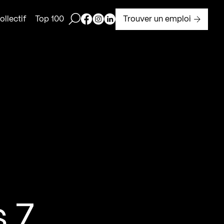
Ouvrir la barre de recherche
Page Facebook de Kollectif
Page Instagram de Kollectif
Page Linkedin de Kollectif
Trouver un emploi
llectif
Top 100
s 7