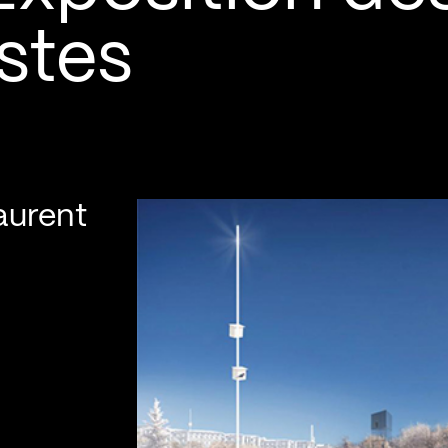
istes
aurent