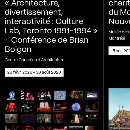
« Architecture,
chari
divertissement,
du Mo
interactivité : Culture
Nouve
Lab, Toronto 1991-1994 »
Musée des H
+ Conférence de Brian
Montréal
Boigon
15 oct. 2
Centre Canadien d'Architecture
26 févr. 2026 - 30 août 2026