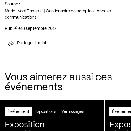
Source :
Marie-Noel Phaneuf | Gestionnaire de comptes | Annexe
communications
Publié le
16 septembre 2017
Partager l'article
Vous aimerez aussi ces
événements
Événement
Expositions
Vernissages
Événeme
Exposition
Expos