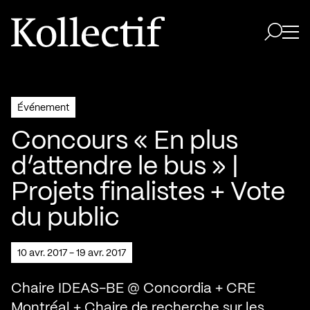
Aller à la page d'accueil
Logo Kollectif
Ouvri
Ouvrir 
Événement
Concours « En plus
d’attendre le bus » |
Projets finalistes + Vote
du public
10 avr. 2017 - 19 avr. 2017
Chaire IDEAS-BE @ Concordia + CRE
Montréal + Chaire de recherche sur les