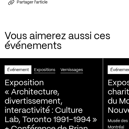
Partager l'article
Vous aimerez aussi ces
événements
Événement
Expositions
Vernissages
Événeme
Exposition
Expos
« Architecture,
chari
divertissement,
du Mo
interactivité : Culture
Nouve
Lab, Toronto 1991-1994 »
Musée des H
Montréal