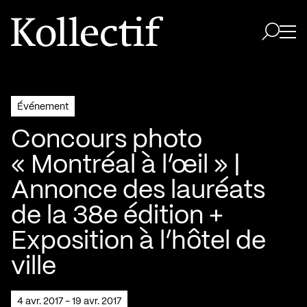
Aller à la page d'accueil
Logo Kollectif
Ouvri
Ouvrir 
Événement
Concours photo
« Montréal à l’œil » |
Annonce des lauréats
de la 38e édition +
Exposition à l’hôtel de
ville
4 avr. 2017 - 19 avr. 2017