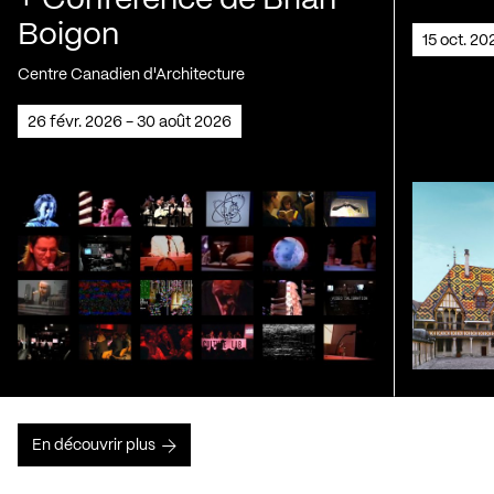
+ Conférence de Brian
Boigon
15 oct. 2
Centre Canadien d'Architecture
26 févr. 2026 - 30 août 2026
En découvrir plus