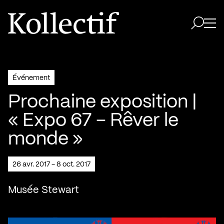
Aller à la page d'accueil
Logo Kollectif
Ouvri
Ouvrir 
Événement
Prochaine exposition |
« Expo 67 – Rêver le
monde »
26 avr. 2017 - 8 oct. 2017
Musée Stewart