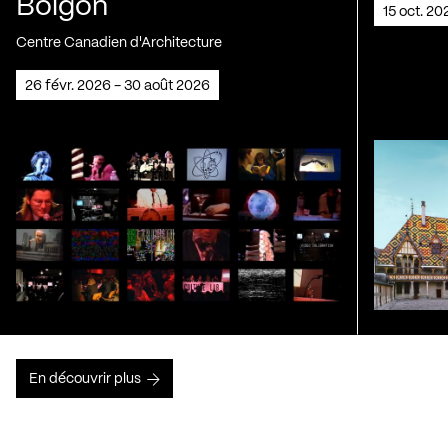
Boigon
15 oct. 2
Centre Canadien d'Architecture
26 févr. 2026 - 30 août 2026
En découvrir plus