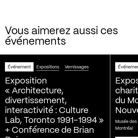
Vous aimerez aussi ces
événements
Événement
Expositions
Vernissages
Événeme
Exposition
Expos
« Architecture,
chari
divertissement,
du Mo
interactivité : Culture
Nouve
Lab, Toronto 1991-1994 »
Musée des H
+ Conférence de Brian
Montréal