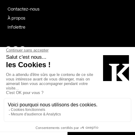
Contactez-nous
À propos
Infolettre
Page Facebook de Kollectif
Page Instagram de Kollectif
Page Linkedin de Kollectif
Partenaires
Commanditaires
Fabelta_syst_BLAN
Bâtiment-Durable-Québec-1
Esquisses-1
IRAC-1
Contech-2
OC-2
MP-1
v2com-1
©2026 Kollectif. Tous droits réservés.
Crédits
Légal
Cookies