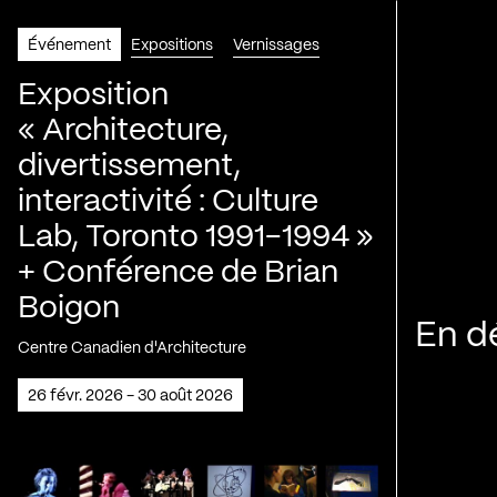
Événement
Expositions
Vernissages
Exposition
« Architecture,
divertissement,
interactivité : Culture
Lab, Toronto 1991-1994 »
+ Conférence de Brian
Boigon
En d
Centre Canadien d'Architecture
26 févr. 2026 - 30 août 2026