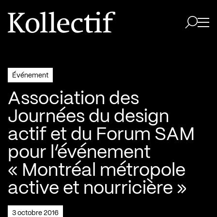
Aller à la page d'accueil
Logo Kollectif
Ouvri
Ouvrir 
Événement
Association des
Journées du design
actif et du Forum SAM
pour l’événement
« Montréal métropole
active et nourricière »
3 octobre 2016