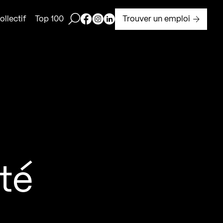
Ouvrir la barre de recherche
Page Facebook de Kollectif
Page Instagram de Kollectif
Page Linkedin de Kollectif
Trouver un emploi
llectif
Top 100
été