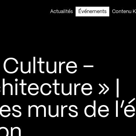
Actualités
Événements
Contenu Ko
 Culture –
hitecture » |
les murs de l’
on