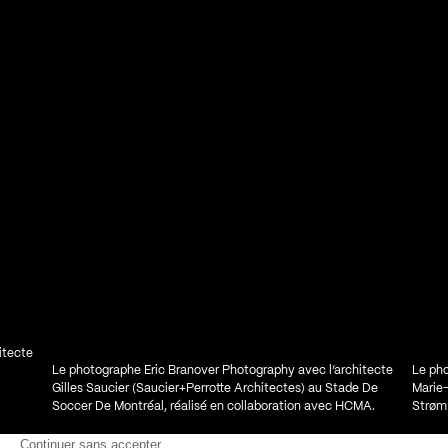
itecte
Le photographe Eric Branover Photography avec l’architecte
Le pho
Gilles Saucier (Saucier+Perrotte Architectes) au Stade De
Marie
Soccer De Montréal, réalisé en collaboration avec HCMA.
Strøm