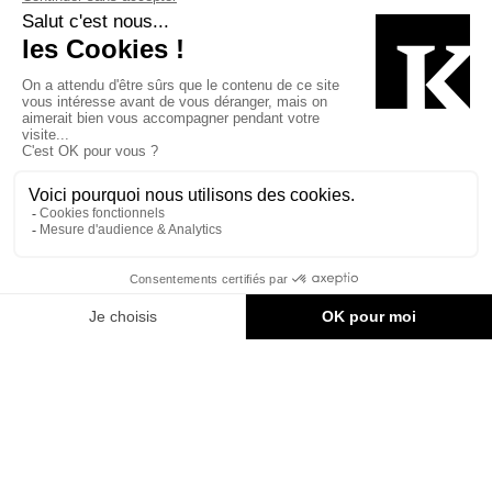
Merci une fois de plus à l’artiste-photographe Eric Branover
pour sa participation à cette campagne, tout comme les
participants : Manon Asselin, Gilles Saucier, Marie-Eve de
Chantal, Lucie St-Pierre, Éric Belleau, Daniel Smith, Didier Gillon,
Jacinthe Piotte, Jean-Pierre Viau et Maxime-Alexis Frappier.
Longue vie à #QUIESTLARCHITECTE !
Martin Houle
, architecte MIRAC
Directeur-fondateur de Kollectif
Marc-André Carignan
, b.arch.
Chef de contenu multiplateforme de Kollectif