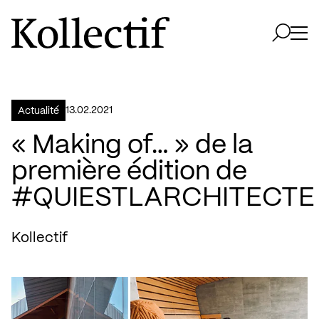
Aller à la page d'accueil
Logo Kollectif
Ouvri
Ouvrir 
13.02.2021
Actualité
« Making of… » de la
première édition de
#QUIESTLARCHITECTE
Kollectif