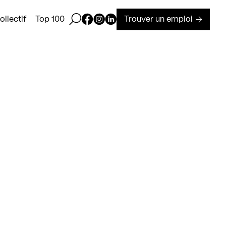
Ouvrir la barre de recherche
Page Facebook de Kollectif
Page Instagram de Kollectif
Page Linkedin de Kollectif
Trouver un emploi
llectif
Top 100