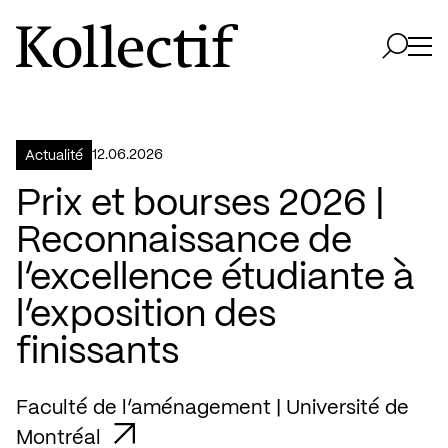
Aller à la page d'accueil
Logo Kollectif
Ouvri
Ouvrir 
12.06.2026
Actualité
Prix et bourses 2026 |
Reconnaissance de
l’excellence étudiante à
l’exposition des
finissants
Faculté de l’aménagement | Université de
Montréal