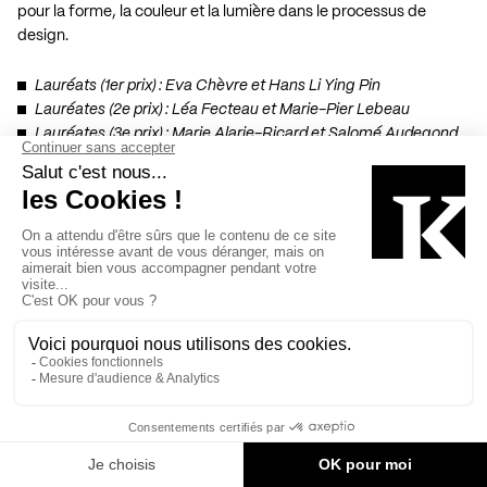
pour la forme, la couleur et la lumière dans le processus de
design.
Lauréats (1er prix) : Eva Chèvre et Hans Li Ying Pin
Lauréates (2e prix) : Léa Fecteau et Marie-Pier Lebeau
Lauréates (3e prix) : Marie Alarie-Ricard et Salomé Audegond
Bourse Moureaux Hauspy en design d’intérieur (Bac 2e année)
,
remise à un(e) étudiant(e) inscrit(e) en 2e année du programme
de baccalauréat en design d’intérieur, récompense l’excellence
du dossier académique.
Lauréate : Charlotte Lafond
Bourse Provencher_Roy,
remise à un(e) étudiant(e) inscrit(e) en
3e année du programme de baccalauréat en design d’intérieur
pour un projet de fin d’études se distinguant par l’originalité de la
thématique et par l’excellence de sa réalisation.
Lauréate : Kimlee Galarneau