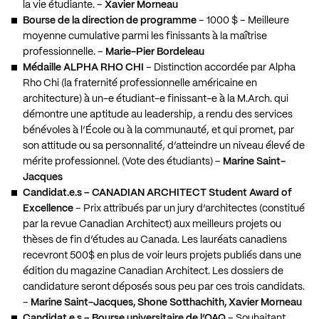
la vie étudiante. –
Xavier Morneau
Bourse de la direction de programme
– 1000 $ – Meilleure
moyenne cumulative parmi les finissants à la maîtrise
professionnelle. –
Marie-Pier Bordeleau
Médaille ALPHA RHO CHI
– Distinction accordée par Alpha
Rho Chi (la fraternité professionnelle américaine en
architecture) à un-e étudiant-e finissant-e à la M.Arch. qui
démontre une aptitude au leadership, a rendu des services
bénévoles à l’École ou à la communauté, et qui promet, par
son attitude ou sa personnalité, d’atteindre un niveau élevé de
mérite professionnel. (Vote des étudiants) –
Marine Saint-
Jacques
Candidat.e.s – CANADIAN ARCHITECT Student Award of
Excellence
– Prix attribués par un jury d’architectes (constitué
par la revue Canadian Architect) aux meilleurs projets ou
thèses de fin d’études au Canada. Les lauréats canadiens
recevront 500$ en plus de voir leurs projets publiés dans une
édition du magazine Canadian Architect. Les dossiers de
candidature seront déposés sous peu par ces trois candidats.
–
Marine Saint-Jacques, Shone Sotthachith, Xavier Morneau
Candidat.e.s – Bourse universitaire de l’OAQ
– Souhaitant