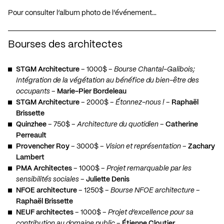
Pour consulter l’album photo de l’événement…
Bourses des architectes
STGM Architecture
– 1000$ –
Bourse Chantal-Galibois;
Intégration de la végétation au bénéfice du bien-être des
occupants
–
Marie-Pier Bordeleau
STGM Architecture
– 2000$ –
Étonnez-nous !
–
Raphaël
Brissette
Quinzhee
– 750$ –
Architecture du quotidien
–
Catherine
Perreault
Provencher Roy
– 3000$ –
Vision et représentation
–
Zachary
Lambert
PMA Architectes
– 1000$ –
Projet remarquable par les
sensibilités sociales
–
Juliette Denis
NFOE architecture
– 1250$ –
Bourse NFOE architecture
–
Raphaël Brissette
NEUF architectes
– 1000$ –
Projet d’excellence pour sa
contribution au domaine public
–
Étienne Cloutier