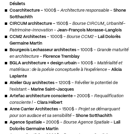
Désilets
Coarchitecture
–
1000$ –
Architecture responsable
–
Shone
Sotthachith
CIRCUM architecture –
1500$ –
Bourse CIRCUM_Urbanité-
Patrimoine-Innovation
–
Jean-François Morasse-Langlois
CCM2 Architectes
– 1000$ –
Bourse CCM2
–
Lali Dolorès
Germaine Martin
Bourgeois Lechasseur architectes –
1000$ –
Grande maturité
en architecture
–
Florence Tremblay
BGLA architecture + design urbain –
1000$ –
Matérialité et
matériaux : de la poésie conceptuelle à l’expérience
–
Alicia
Laplante
Atelier Guy architectes
–
1200$ – Révéler le potentiel de
l’existant –
Marine Saint-Jacques
Artefac architecture consciente –
2000$ –
Requalification
consciente !
–
Clara Hébert
Anne Carrier Architectes –
1500$ –
Projet se démarquant
pour son audace et sa sensibilité
–
Shone Sotthachith
Agence Spatiale –
2000$ –
Bourse Agence Spatiale
–
Lali
Dolorès Germaine Martin