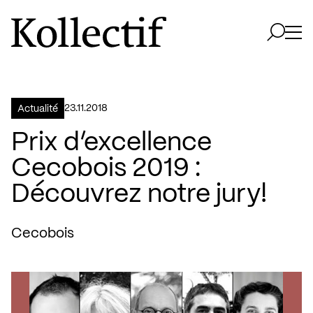
Aller à la page d'accueil
Logo Kollectif
Ouvri
Ouvrir 
23.11.2018
Actualité
Prix d’excellence
Cecobois 2019 :
Découvrez notre jury!
Cecobois