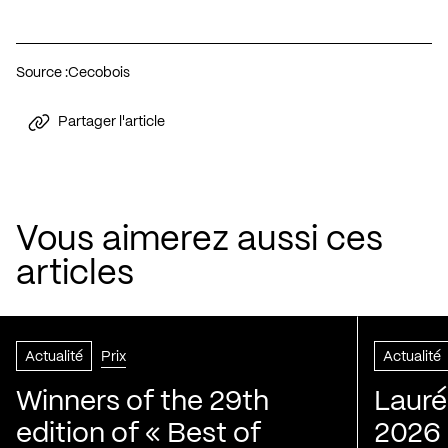
Source :
Cecobois
Partager l'article
Vous aimerez aussi ces
articles
Actualité
Prix
Actualité
Winners of the 29th
Lauré
edition of « Best of
2026 |