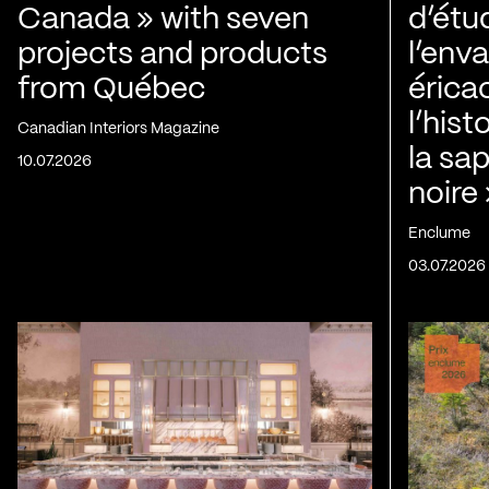
Canada » with seven
d’étu
projects and products
l’env
from Québec
érica
l’his
Canadian Interiors Magazine
la sap
10.07.2026
noire
Enclume
03.07.2026