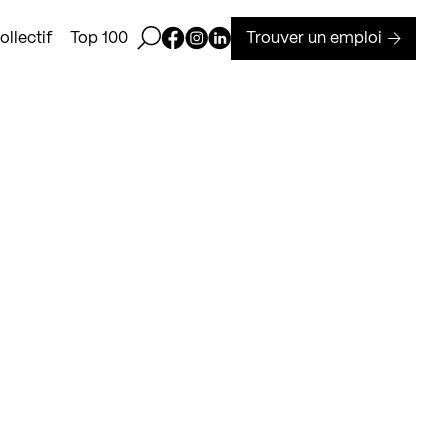
Ouvrir la barre de recherche
Page Facebook de Kollectif
Page Instagram de Kollectif
Page Linkedin de Kollectif
Trouver un emploi
llectif
Top 100