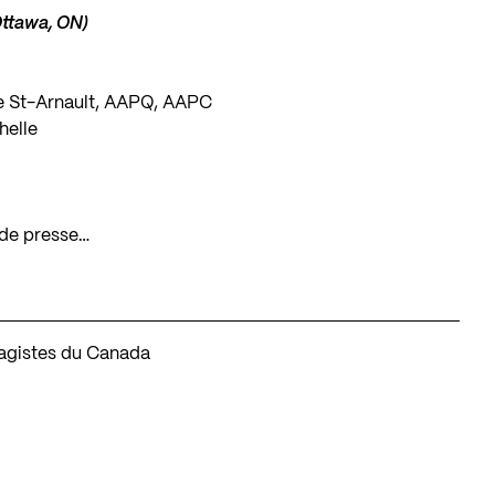
Ottawa, ON)
ie St-Arnault, AAPQ, AAPC
helle
 de presse…
sagistes du Canada