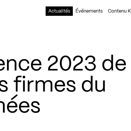
Actualités
Événements
Contenu Ko
lence 2023 de
is firmes du
mées