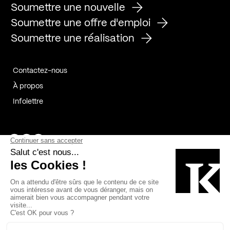
Soumettre une nouvelle
Soumettre une offre d'emploi
Soumettre une réalisation
Contactez-nous
À propos
Infolettre
Page Facebook de Kollectif
Page Instagram de Kollectif
Page Linkedin de Kollectif
Partenaires
Commanditaires
Fabelta_syst_BLAN
Bâtiment-Durable-Québec-1
Esquisses-1
IRAC-1
Contech-2
OC-2