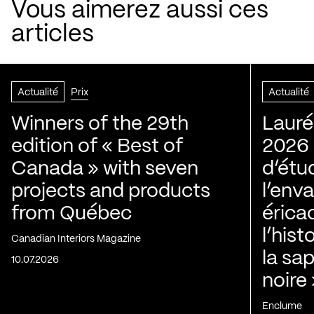
Vous aimerez aussi ces
articles
Actualité
Prix
Actualité
Winners of the 29th
Lauré
edition of « Best of
2026 |
Canada » with seven
d’étu
projects and products
l’env
from Québec
érica
l’his
Canadian Interiors Magazine
la sap
10.07.2026
noire
Enclume