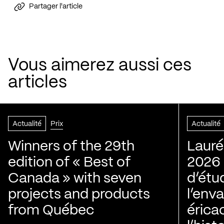
Partager l'article
Vous aimerez aussi ces
articles
Actualité
Prix
Actualité
Winners of the 29th
Lauré
edition of « Best of
2026 |
Canada » with seven
d’étu
projects and products
l’env
from Québec
érica