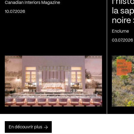
l’his
Canadian Interiors Magazine
la sap
10.07.2026
noire
Enclume
03.07.2026
En découvrir plus