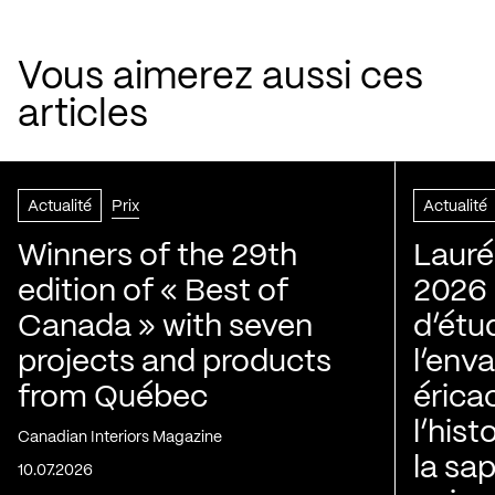
Vous aimerez aussi ces
articles
Actualité
Prix
Actualité
Winners of the 29th
Lauré
edition of « Best of
2026 |
Canada » with seven
d’étu
projects and products
l’env
from Québec
érica
l’his
Canadian Interiors Magazine
la sap
10.07.2026