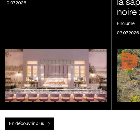
la sap
10.07.2026
noire
Enclume
03.07.2026
En découvrir plus