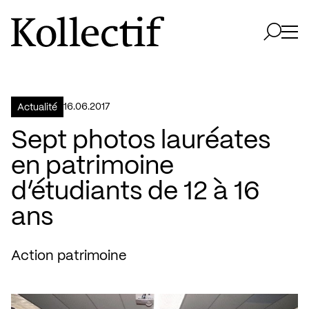
Aller à la page d'accueil
Logo Kollectif
Ouvri
Ouvrir 
16.06.2017
Actualité
Sept photos lauréates
en patrimoine
d’étudiants de 12 à 16
ans
Action patrimoine