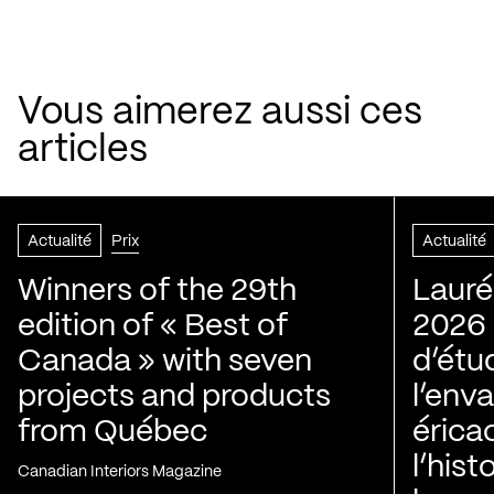
Vous aimerez aussi ces
articles
Actualité
Prix
Actualité
Winners of the 29th
Lauré
edition of « Best of
2026 |
Canada » with seven
d’étu
projects and products
l’env
from Québec
érica
l’his
Canadian Interiors Magazine