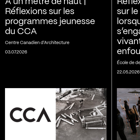
À un mètre de haut |
Réfle
Réflexions sur les
sur le
programmes jeunesse
lorsq
du CCA
s’eng
vivan
Centre Canadien d'Architecture
enfou
03.07.2026
École de d
22.05.2026